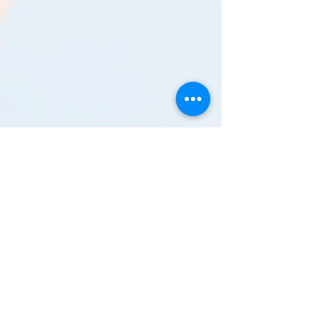
〒
350-2217
鶴ヶ島市三ツ木16-1（鶴ヶ島市役所６Ｆ）
TEL：049-271-6011(代表)
FAX：049-287-0557
業務時間：月曜～金曜 8時30分～17時15分
土日祝日・年末年始（12月29日～1月3日）
はお休みになります